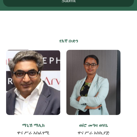
Submit
l
e
R
r
e
c
o
r
d
የእኛ ቡድን
s
ማኒሽ ማሊክ
ወ/ሮ መዓዛ ወሃቤ
ዋና ሥራ አስፈፃሚ
ዋና ሥራ አስኪያጅ