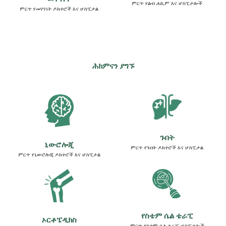
ምርጥ የልብ ሐኪም እና ሆስፒታሎች
ምርጥ የመሃንነት ዶክተሮች እና ሆስፒታል
ሕክምናን ያግኙ
ጉበት
ኒውሮሎጂ
ምርጥ የጉበት ዶክተሮች እና ሆስፒታል
ምርጥ የኒውሮሎጂ ዶክተሮች እና ሆስፒታል
የስቴም ሴል ቴራፒ
ኦርቶፔዲክስ
ምርጥ የስቴም ሴል ቴራፒ ሆስፒታሎች