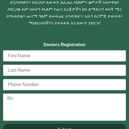
እንጋብዛለን። የእርስዎ እውቀት ለፈጠራ የህክምና ልምዶች አስተዋፅዖ
ያደርጋል ብቻ ሳይሆን የአለም የጤና ደረጃዎችን ከፍ ለማድረግ ወሳኝ ሚና
ይጫወታል። ጤናማ ዓለም ለመፍጠር እንተባበር። አሁን እርምጃ ይውሰዱ፣
ማህበረሰባችንን ይቀላቀሉ እና ለውጥ ያድርጉ!
Doctors Registration
F
i
r
L
s
a
t
s
N
P
t
a
h
N
m
o
a
M
e
n
m
e
e
e
d
N
i
u
c
m
a
b