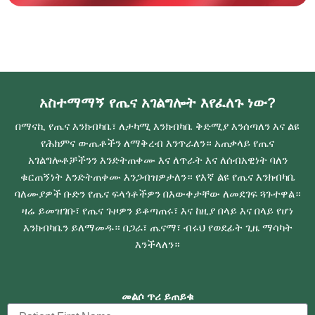
አስተማማኝ የጤና አገልግሎት እየፈለጉ ነው?
በማናኪ የጤና እንክብካቤ፣ ለታካሚ እንክብካቤ ቅድሚያ እንሰጣለን እና ልዩ
የሕክምና ውጤቶችን ለማቅረብ እንጥራለን። አጠቃላይ የጤና
አገልግሎቶቻችንን እንድትጠቀሙ እና ለጥራት እና ለሰብአዊነት ባለን
ቁርጠኝነት እንድትጠቀሙ እንጋብዝዎታለን። የእኛ ልዩ የጤና እንክብካቤ
ባለሙያዎች ቡድን የጤና ፍላጎቶችዎን በእውቀታቸው ለመደገፍ ጓጉተዋል።
ዛሬ ይመዝገቡ፣ የጤና ጉዞዎን ይቆጣጠሩ፣ እና ከዚያ በላይ እና በላይ የሆነ
እንክብካቤን ይለማመዱ። በጋራ፣ ጤናማ፣ ብሩህ የወደፊት ጊዜ ማሳካት
እንችላለን።
መልሶ ጥሪ ይጠይቁ
F