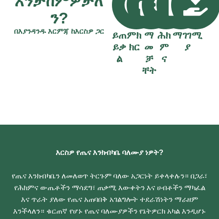
እንታከምዎታለ
s
g
ን?
e
t
በእያንዳንዱ እርምጃ ከእርስዎ ጋር
ይጠ
ምክ
ማ
ሕክ
ማገገሚ
t
ይቃ
ክር
መ
ም
ያ
r
e
ል
ቻ
ና
a
ቸት
t
e
d
?
እርስዎ የጤና እንክብካቤ ባለሙያ ነዎት?
የጤና እንክብካቤን ለመለወጥ ትርጉም ባለው አጋርነት ይቀላቀሉን። በጋራ፣
የሕክምና ውጤቶችን ማሳደግ፣ ጠቃሚ እውቀትን እና ሀብቶችን ማካፈል
እና ጥራት ያለው የጤና አጠባበቅ አገልግሎት ተደራሽነትን ማራዘም
እንችላለን። ቁርጠኛ የሆኑ የጤና ባለሙያዎችን የኔትዎርክ አካል እንዲሆኑ