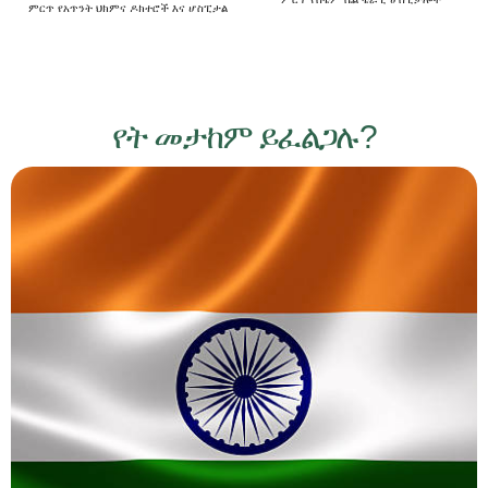
ምርጥ የአጥንት ህክምና ዶክተሮች እና ሆስፒታል
የት መታከም ይፈልጋሉ?
ሕንድ
ለህክምና ቱሪዝም ቀዳሚ መዳረሻ፣ እጅግ በጣም ጥሩ የጤና እንክብካቤ
መሠረተ ልማት እና ከፍተኛ ችሎታ ባላቸው የሕክምና ባለሙያዎች
የታወቀ። ብዙ አይነት ህክምናዎችን በተመጣጣኝ ዋጋ በማቅረብ፣
ህንድ ጥራት ያለው እንክብካቤን ከባህላዊ ጥምቀት እና አስደናቂ
አስደናቂ ነገሮች ጋር በማጣመር የህክምና ጥራትን እና የማይረሱ
ልምዶችን ለሚፈልጉ አለም አቀፍ ታካሚዎች ተመራጭ ያደርገዋል።