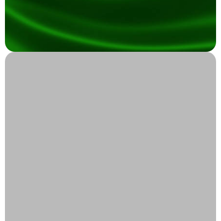
በህንድ ውስጥ የሚደረግ ሕክምና
ቱሪክ
ለህክምና ቱሪዝም ቀዳሚ መዳረሻ፣ ከፍተኛ ደረጃ ያላቸው የጤና
አጠባበቅ አገልግሎቶችን በተመጣጣኝ ዋጋ በማቅረብ። አለም አቀፍ
ደረጃቸውን የጠበቁ ተቋማት እና የሰለጠኑ ባለሙያዎች ቱርክ
ታማሚዎች የበለፀገ ባህሏን እና ውብ ውበቷን እንዲያስሱ በመፍቀድ
ሁሉን አቀፍ የህክምና ህክምናዎችን ትሰጣለች።
በቱርክ ውስጥ የሚደረግ ሕክምና