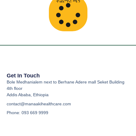
ተጨማሪ ጫን
Get In Touch
Bole Medhanialem next to Berhane Adere mall Seket Building
4th floor
Addis Ababa, Ethiopia
contact@manaakihealthcare.com
Phone: 093 669 9999