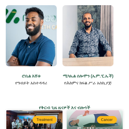
ሮቤል እሸቱ
ሚካኤል ሰሎሞን (ኤም.ፒ.ኤች)
የግብይት አስተዳዳሪ
የሕክምና ክፍል ሥራ አስኪያጅ
የቅርብ ጊዜ ዜናዎች እና ብሎጎች
Treatment
Cancer