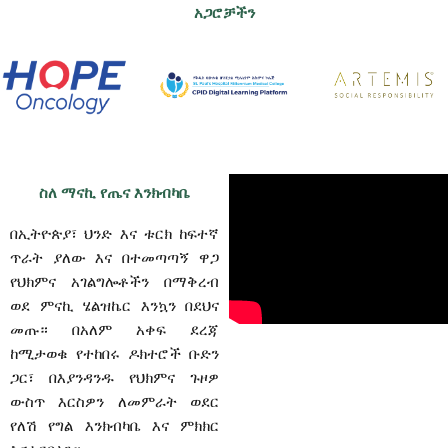
አጋሮቻችን
ስለ ማናኪ የጤና እንክብካቤ
በኢትዮጵያ፣ ህንድ እና ቱርክ ከፍተኛ
ጥራት ያለው እና በተመጣጣኝ ዋጋ
የህክምና አገልግሎቶችን በማቅረብ
ወደ ምናኪ ሄልዝኬር እንኳን በደህና
መጡ። በአለም አቀፍ ደረጃ
ከሚታወቁ የተከበሩ ዶክተሮች ቡድን
ጋር፣ በእያንዳንዱ የህክምና ጉዞዎ
ውስጥ እርስዎን ለመምራት ወደር
የለሽ የግል እንክብካቤ እና ምክክር