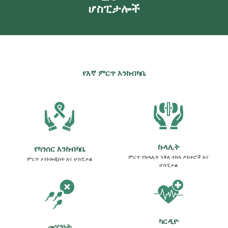
ሆስፒታሎች
የእኛ ምርጥ እንክብካቤ
ኩላሊት
የካንሰር እንክብካቤ
ምርጥ የኩላሊት ንቅለ ተከላ ዶክተሮች እና
ምርጥ ኦንኮሎጂስት እና ሆስፒታል
ሆስፒታል
ካርዲዮ
መሃንነት