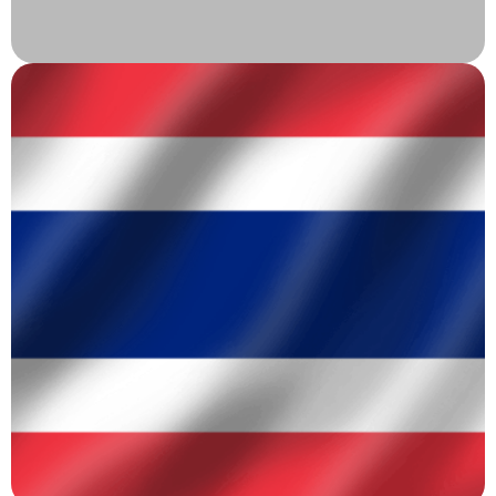
ታይላንድ
ታይላንድ ለህክምና ቱሪዝም ከፍተኛ መዳረሻ ናት፣ በአለም ደረጃ
ባላቸው የጤና አጠባበቅ ተቋማት፣ በሰለጠነ ስፔሻሊስቶች እና
በተመጣጣኝ ዋጋ ህክምና የምትታወቅ። በልህቀት እና በእንግዳ
ተቀባይነት ዝና፣ ታይላንድ ለታካሚዎች ሁለንተናዊ የጤና አጠባበቅ
ልምድ በደመቀ ባህሏ እና በሚያማምሩ መልክአ ምድሮች መካከል
ትሰጣለች፣ ይህም ጥራት ያለው እንክብካቤ እና መዝናናት ለሚፈልጉ
የህክምና ተጓዦች ተመራጭ ያደርገዋል።
በታይላንድ ውስጥ የሚደረግ ሕክምና