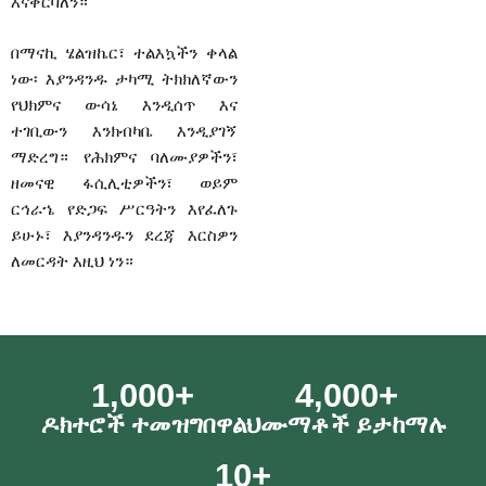
እናቀርባለን።
በማናኪ ሄልዝኬር፣ ተልእኳችን ቀላል
ነው፡ እያንዳንዱ ታካሚ ትክክለኛውን
የህክምና ውሳኔ እንዲሰጥ እና
ተገቢውን እንክብካቤ እንዲያገኝ
ማድረግ። የሕክምና ባለሙያዎችን፣
ዘመናዊ ፋሲሊቲዎችን፣ ወይም
ርኅራኄ የድጋፍ ሥርዓትን እየፈለጉ
ይሁኑ፣ እያንዳንዱን ደረጃ እርስዎን
ለመርዳት እዚህ ነን።
1,000
+
4,000
+
ዶክተሮች ተመዝግበዋል
ህሙማቶች ይታከማሉ
10
+